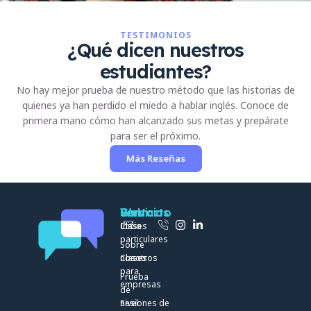
TESTIMONIOS
¿Qué dicen nuestros
estudiantes?
No hay mejor prueba de nuestro método que las historias de
quienes ya han perdido el miedo a hablar inglés. Conoce de
primera mano cómo han alcanzado sus metas y prepárate
para ser el próximo.
Más Reseñas
Web
Servicios
Contacto
Inicio
Clases
particulares
Sobre
nosotros
Clases
para
Prueba
empresas
de
nivel
Sesiones de