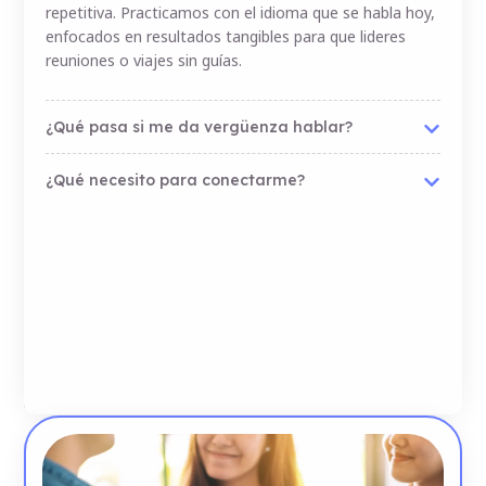
práctico
inglés.
de juicios
repetitiva. Practicamos con el idioma que se habla hoy,
interno».
garantizada.
Desde
Empieza
enfocados en resultados tangibles para que lideres
Transforma
cualquier
reuniones o viajes sin guías.
a
los
dispositivo.
vivirlo.
nervios
en
¿Qué pasa si me da vergüenza hablar?
fluidez
natural
¿Qué necesito para conectarme?
con
sesiones
diseñadas
para
que
hables
desde
el
primer
minuto.