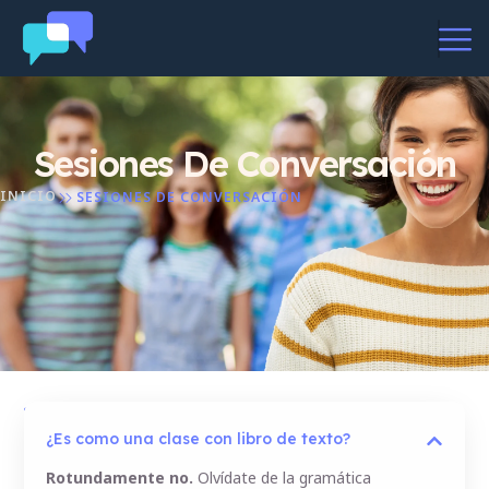
Sesiones De Conversación
INICIO
SESIONES DE CONVERSACIÓN
Deja
Especialidades
Método
Despídete
Conversaciones
Temáticas
efectivo
de
100% reales.
de
de
¿Es como una clase con libro de texto?
tu
y
actualidad
estudiar
Zona libre
Rotundamente no.
Olvídate de la gramática
«traductor
y debate.