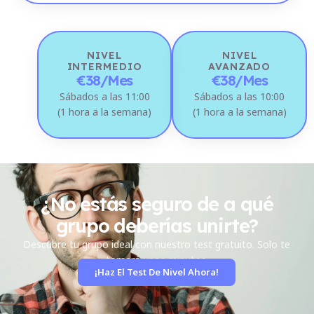
NIVEL
NIVEL
INTERMEDIO
AVANZADO
€38/mes
€38/mes
Sábados a las 11:00
Sábados a las 10:00
(1 hora a la semana)
(1 hora a la semana)
¿No estás seguro de a qué
grupo deberías unirte?
Descubre tu grupo ideal con nuestro test gratuito. Solo te
tomará unos minutos.
¡Haz El Test De Nivel Ahora!