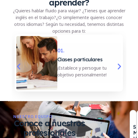
aprender?
¿Quieres hablar fluido para viajar? ¿Tienes que aprender
inglés en el trabajo?¿O simplemente quieres conocer
otros idiomas? Según tu necesidad, tenemos distintas
opciones para ti:
NUESTRO EQUIPO
Conoce a nuestros
S
profesionales
M